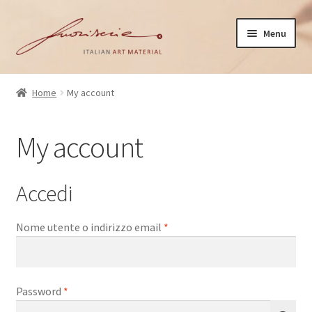
Vai
Vai
Menu
alla
al
navigazione
contenuto
Home
Home
My account
Cart
My account
Checkout
My account
Accedi
Richiesto
Nome utente o indirizzo email
*
Richiesto
Password
*